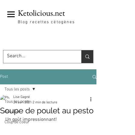
Ketolicious.net
Blog recettes cétogènes
Post
Tous les posts
Lise Gagné
Tous les posts
24 avr. 2021
2 min de lecture
Soupe de poulet au pesto
Recettes
Un goût impressionnant!
Coup de coeur