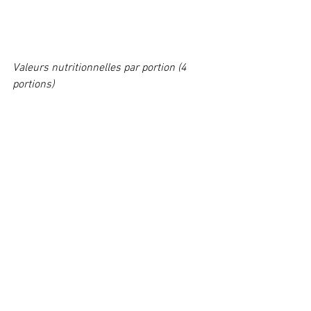
Valeurs nutritionnelles par portion (4 
portions)
Calories 651,75
Lipides 31g
Protéines 81,75g 
Glucides 7,75g
Fibres 1,5g
Glucides nets 6,25
Coup de coeur
Recettes