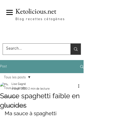
Ketolicious.net
Blog recettes cétogènes
Post
Tous les posts
Lise Gagné
Tous les posts
6 sept. 2020
2 min de lecture
Sauce spaghetti faible en
Recettes
glucides
Coup de coeur
Ma sauce à spaghetti 