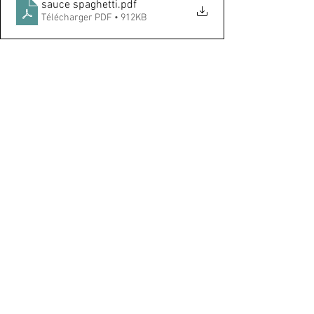
sauce spaghetti
.pdf
Télécharger PDF • 912KB
Recettes
Coup de coeur