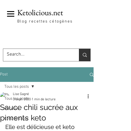
Ketolicious.net
Blog recettes cétogènes
Post
Tous les posts
Lise Gagné
Tous les posts
3 sept. 2020
1 min de lecture
Sauce chili sucrée aux
Recettes
piments keto
Coup de coeur
Elle est délicieuse et keto 