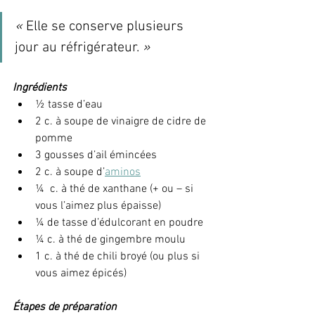
« 
Elle se conserve plusieurs 
jour au réfrigérateur. 
»
Ingrédients
½ tasse d’eau
2 c. à soupe de vinaigre de cidre de 
pomme
3 gousses d’ail émincées
2 c. à soupe d’
aminos
¼  c. à thé de xanthane (+ ou – si 
vous l’aimez plus épaisse)
¼ de tasse d’édulcorant en poudre
¼ c. à thé de gingembre moulu
1 c. à thé de chili broyé (ou plus si 
vous aimez épicés)
Étapes de préparation