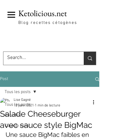
Ketolicious.net
Blog recettes cétogènes
Post
Tous les posts
Lise Gagné
Tous les posts
12 janv. 2021
1 min de lecture
Salade Cheeseburger
Recettes
avec sauce style BigMac
Coup de coeur
Une sauce BigMac faibles en 