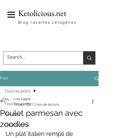
Ketolicious.net
Blog recettes cétogènes
Post
Tous les posts
Lise Gagné
Tous les posts
3 mars 2021
2 min de lecture
Poulet parmesan avec
Recettes
zoodles
Coup de coeur
Un plat italien rempli de 