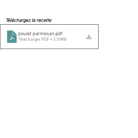
Téléchargez la recette
poulet parmesan
.pdf
Télécharger PDF • 3.31MB
Valeurs nutritionnelles par portion (la 
recette donne 6 portions)
Calories 600
Glucides 7,9g
Fibre 3,4g
Lipides 40,9g
Protéines 46,8g 