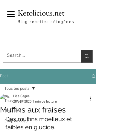
Ketolicious.net
Blog recettes cétogènes
Post
Tous les posts
Lise Gagné
Tous les posts
25 oct. 2020
1 min de lecture
Muffins aux fraises
Recettes
Des muffins moelleux et 
Coup de coeur
faibles en glucide. 