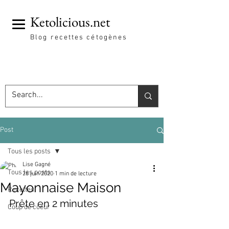
Ketolicious.net
Blog recettes cétogènes
Post
Tous les posts
Lise Gagné
Tous les posts
26 juin 2020
1 min de lecture
Mayonnaise Maison
Recettes
Prête en 2 minutes
Coup de coeur