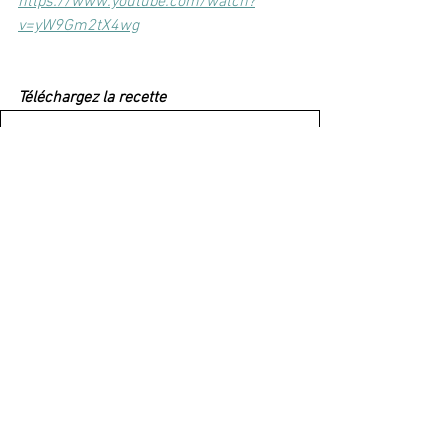
https://www.youtube.com/watch?
v=yW9Gm2tX4wg
Téléchargez la recette
macarons
.pdf
Télécharger PDF • 1.51MB