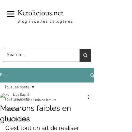
Ketolicious.net
Blog recettes cétogènes
Post
Tous les posts
Lise Gagné
Tous les posts
31 déc. 2020
2 min de lecture
Macarons faibles en
Recettes
glucides
Coup de coeur
C'est tout un art de réaliser 