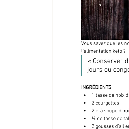
Vous savez que les n
l’alimentation keto ? 
« 
Conserver da
jours ou conge
INGRÉDIENTS
1 tasse de noix
2 courgettes 
2 c. à soupe d'hui
¼ de tasse de ta
2 gousses d'ail 