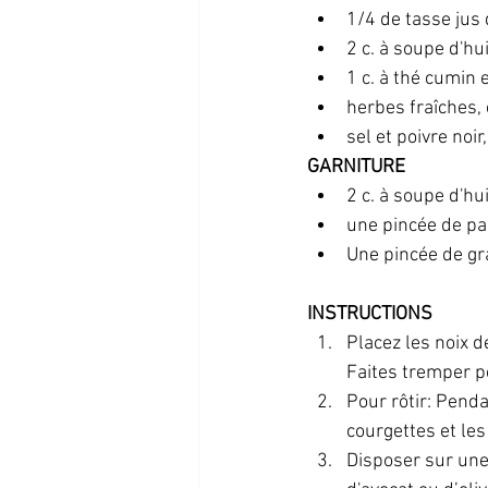
1/4 de tasse jus 
2 c. à soupe d'hui
1 c. à thé cumin
herbes fraîches,
sel et poivre noir
GARNITURE
2 c. à soupe d'hui
une pincée de pa
Une pincée de gr
INSTRUCTIONS
Placez les noix 
Faites tremper pe
Pour rôtir: Penda
courgettes et les
Disposer sur une 