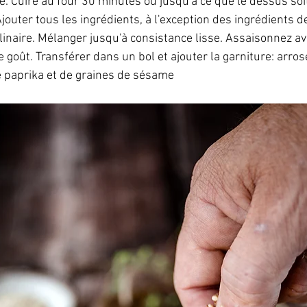
ve. Cuire au four 30 minutes ou jusqu'à ce que le dessus soi
outer tous les ingrédients, à l'exception des ingrédients de
inaire. Mélanger jusqu'à consistance lisse. Assaisonnez ave
e goût. Transférer dans un bol et ajouter la garniture: arrose
 paprika et de graines de sésame