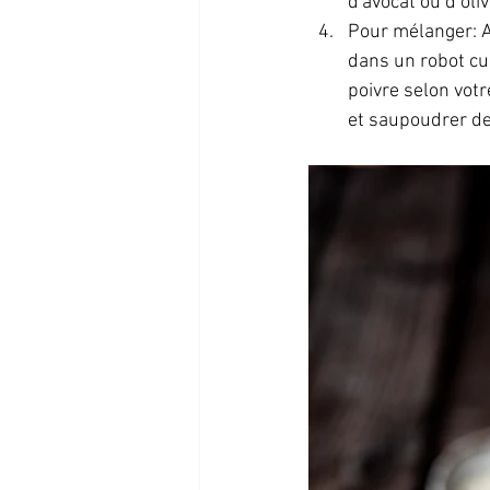
d'avocat ou d’oli
Pour mélanger: Aj
dans un robot cul
poivre selon votr
et saupoudrer de