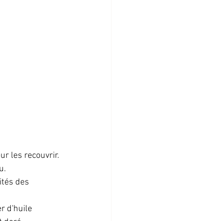
r les recouvrir. 
u.
ités des 
r d'huile 