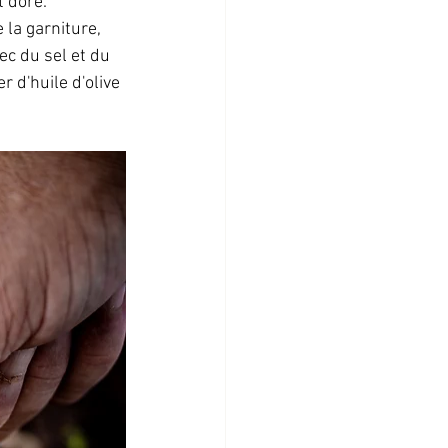
t doré.
 la garniture, 
c du sel et du 
r d'huile d'olive 