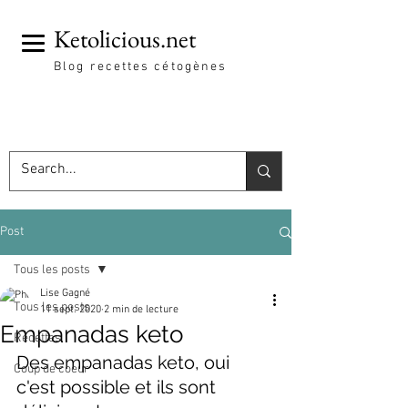
Ketolicious.net
Blog recettes cétogènes
Post
Tous les posts
Lise Gagné
Tous les posts
11 sept. 2020
2 min de lecture
Empanadas keto
Recettes
Des empanadas keto, oui 
Coup de coeur
c'est possible et ils sont 