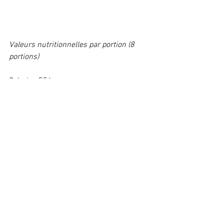
Valeurs nutritionnelles par portion (8 
portions)
Calories 554
Lipides 43,6g
Protéines 36,1g 
Glucides 6,5g
Fibres 0,5g
Glucides nets 6g
Coup de coeur
Recettes