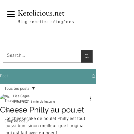
Ketolicious.net
Blog recettes cétogènes
Post
Tous les posts
Lise Gagné
Tous les posts
8 mai 2021
2 min de lecture
Cheese Philly au poulet
Recettes
Ce cheesecake de poulet Philly est tout 
Coup de coeur
aussi bon, sinon meilleur que l'original 
qui est fait avec du boeuf