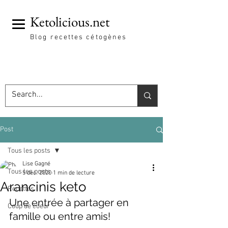
Ketolicious.net
Blog recettes cétogènes
Post
Tous les posts
Lise Gagné
Tous les posts
5 déc. 2020
1 min de lecture
Arancinis keto
Recettes
Une entrée à partager en 
Coup de coeur
famille ou entre amis!