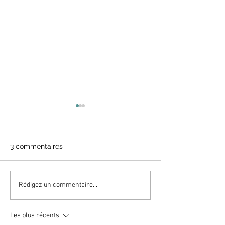
3 commentaires
Tacos crevettes
Mousse au choc
Rédigez un commentaire...
blanc keto
Les plus récents