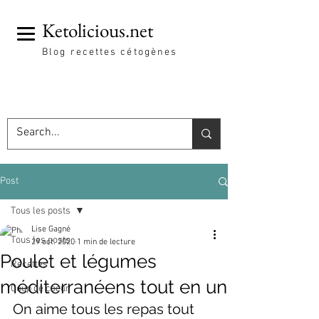
Ketolicious.net
Blog recettes cétogènes
Post
Tous les posts
Lise Gagné
Tous les posts
29 oct. 2020
1 min de lecture
Poulet et légumes
Recettes
méditerranéens tout en un
Coup de coeur
On aime tous les repas tout 