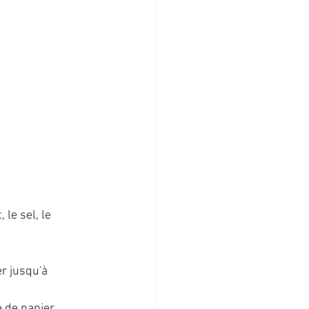
le sel, le 
r jusqu'à 
e de papier 