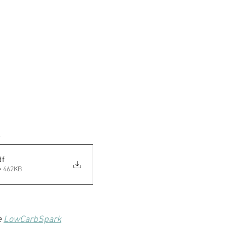
df
• 462KB
 
LowCarbSpark