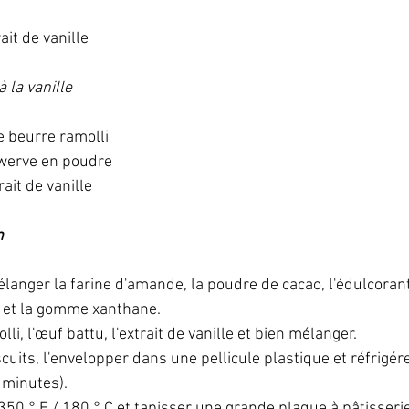
rait de vanille
à la vanille
de beurre ramolli
swerve en poudre
rait de vanille
n
anger la farine d'amande, la poudre de cacao, l'édulcorant, 
 et la gomme xanthane.
li, l'œuf battu, l'extrait de vanille et bien mélanger.
cuits, l'envelopper dans une pellicule plastique et réfrigére
 minutes).
350 ° F / 180 ° C et tapisser une grande plaque à pâtisseri