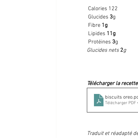
 Calories 122
 Glucides 
3
g
 Fibre 
1g
 Lipides 
11g
 Protéines 
3
g
Glucides nets 
2
g
Télécharger la recette
biscuits oreo
.p
Télécharger PDF 
Traduit et réadapté de