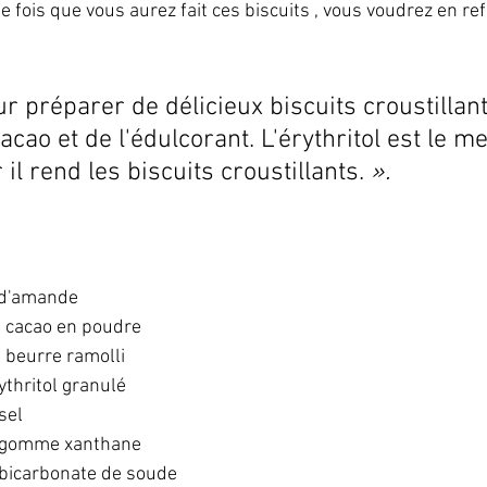
 fois que vous aurez fait ces biscuits , vous voudrez en refai
r préparer de délicieux biscuits croustillant
cao et de l'édulcorant. L'érythritol est le me
il rend les biscuits croustillants. 
».
e d'amande
e cacao en poudre
e beurre ramolli
ythritol granulé
sel
de gomme xanthane
e bicarbonate de soude